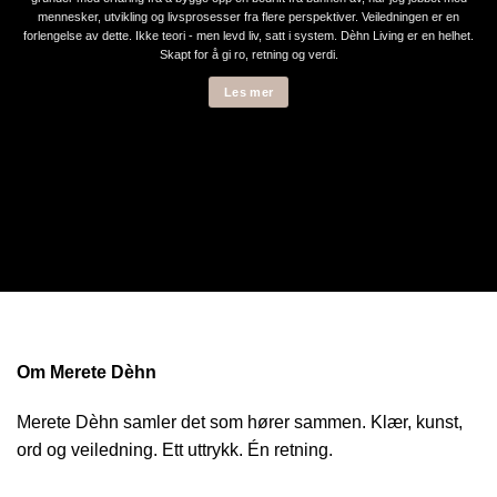
mennesker, utvikling og livsprosesser fra flere perspektiver. Veiledningen er en
forlengelse av dette. Ikke teori - men levd liv, satt i system. Dèhn Living er en helhet.
Skapt for å gi ro, retning og verdi.
Les mer
Om Merete Dèhn
Merete Dèhn samler det som hører sammen. Klær, kunst,
ord og veiledning. Ett uttrykk. Én retning.