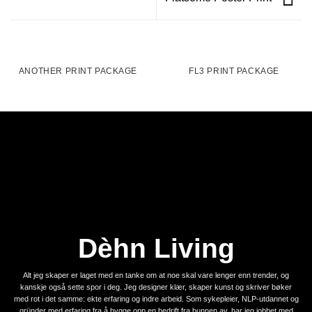
ANOTHER PRINT PACKAGE
FL3 PRINT PACKAGE
Dèhn Living
Alt jeg skaper er laget med en tanke om at noe skal vare lenger enn trender, og
kanskje også sette spor i deg. Jeg designer klær, skaper kunst og skriver bøker
med rot i det samme: ekte erfaring og indre arbeid. Som sykepleier, NLP-utdannet og
gründer med erfaring fra å bygge opp en bedrift fra bunnen av, har jeg jobbet med