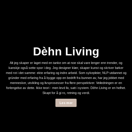
Dèhn Living
Alt jeg skaper er laget med en tanke om at noe skal vare lenger enn trender, og
kanskje også sette spor i deg. Jeg designer klær, skaper kunst og skriver bøker
med rot i det samme: ekte erfaring og indre arbeid. Som sykepleier, NLP-utdannet og
gründer med erfaring fra å bygge opp en bedrift fra bunnen av, har jeg jobbet med
mennesker, utvikling og livsprosesser fra flere perspektiver. Veiledningen er en
forlengelse av dette. Ikke teori - men levd liv, satt i system. Dèhn Living er en helhet.
Skapt for å gi ro, retning og verdi.
Les mer