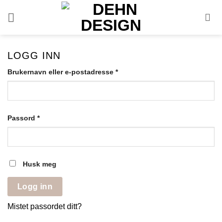
Skip
to
content
LOGG INN
Påkrevd
Brukernavn eller e-postadresse
*
Påkrevd
Passord
*
Husk meg
Logg inn
Mistet passordet ditt?