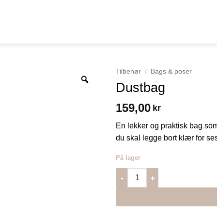
Tilbehør
/
Bags & poser
Dustbag
159,00
kr
En lekker og praktisk bag som
du skal legge bort klær for s
På lager
Dustbag antall