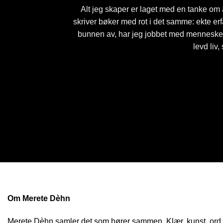
Alt jeg skaper er laget med en tanke om 
skriver bøker med rot i det samme: ekte er
bunnen av, har jeg jobbet med mennesker, u
levd liv,
Om Merete Dèhn
Merete Dèhn samler det som hører sammen. Klær, kunst, ord og