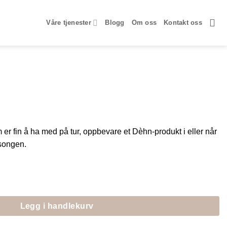
Våre tjenester
Blogg
Om oss
Kontakt oss
 er fin å ha med på tur, oppbevare et Dèhn-produkt i eller når
esongen.
Legg i handlekurv