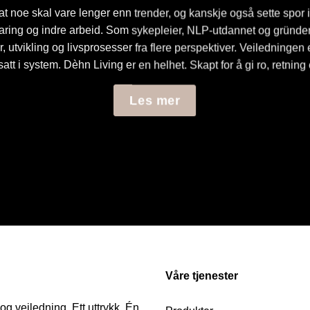
at noe skal vare lenger enn trender, og kanskje også sette spor 
faring og indre arbeid. Som sykepleier, NLP-utdannet og gründer 
tvikling og livsprosesser fra flere perspektiver. Veiledningen e
 satt i system. Dèhn Living er en helhet. Skapt for å gi ro, retning
Les mer
Våre tjenester
 veiledning. Ett uttrykk. Én