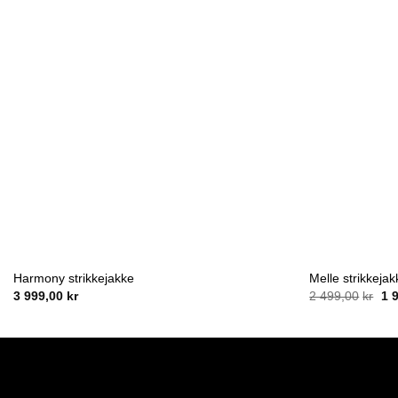
Harmony strikkejakke
Melle strikkejak
Opp
3 999,00
kr
2 499,00
kr
1 
pri
var
2
499