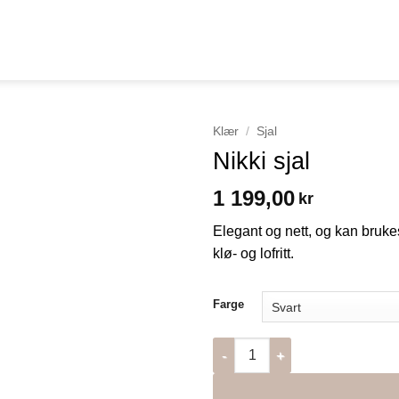
Klær
/
Sjal
Nikki sjal
1 199,00
kr
Elegant og nett, og kan bruke
klø- og lofritt.
Farge
Nikki sjal antall