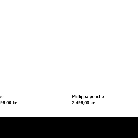
ke
Phillippa poncho
rinnelig
Nåværende
999,00
kr
2 499,00
kr
s
pris
:
er:
1
,00kr.
999,00kr.