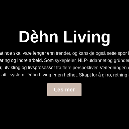
Dèhn Living
at noe skal vare lenger enn trender, og kanskje også sette spor 
faring og indre arbeid. Som sykepleier, NLP-utdannet og gründer 
tvikling og livsprosesser fra flere perspektiver. Veiledningen e
 satt i system. Dèhn Living er en helhet. Skapt for å gi ro, retning
Les mer