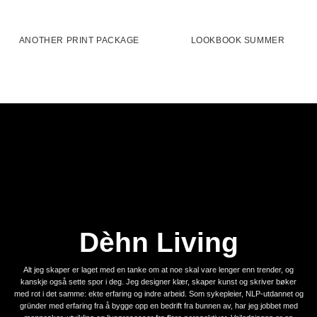
ANOTHER PRINT PACKAGE
LOOKBOOK SUMMER
Dèhn Living
Alt jeg skaper er laget med en tanke om at noe skal vare lenger enn trender, og
kanskje også sette spor i deg. Jeg designer klær, skaper kunst og skriver bøker
med rot i det samme: ekte erfaring og indre arbeid. Som sykepleier, NLP-utdannet og
gründer med erfaring fra å bygge opp en bedrift fra bunnen av, har jeg jobbet med