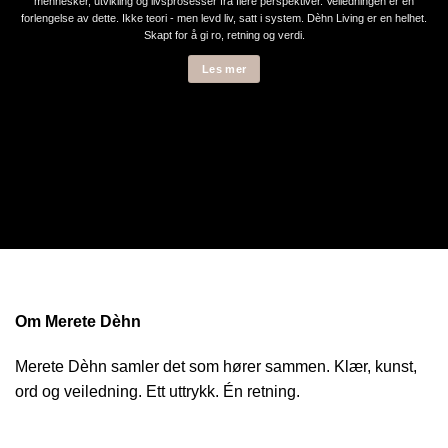
mennesker, utvikling og livsprosesser fra flere perspektiver. Veiledningen er en
forlengelse av dette. Ikke teori - men levd liv, satt i system. Dèhn Living er en helhet.
Skapt for å gi ro, retning og verdi.
Les mer
Om Merete Dèhn
Merete Dèhn samler det som hører sammen. Klær, kunst,
ord og veiledning. Ett uttrykk. Én retning.