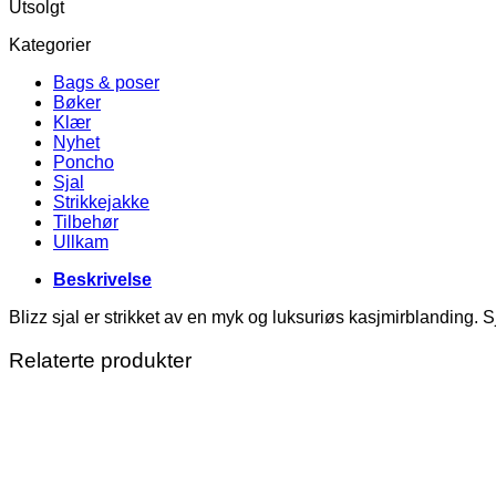
Utsolgt
Kategorier
Bags & poser
Bøker
Klær
Nyhet
Poncho
Sjal
Strikkejakke
Tilbehør
Ullkam
Beskrivelse
Blizz sjal er strikket av en myk og luksuriøs kasjmirblanding. S
Relaterte produkter