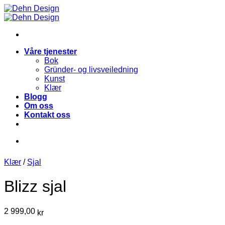
Skip
to
content
Våre tjenester
Bok
Gründer- og livsveiledning
Kunst
Klær
Blogg
Om oss
Kontakt oss
Klær
/
Sjal
Blizz sjal
2 999,00
kr