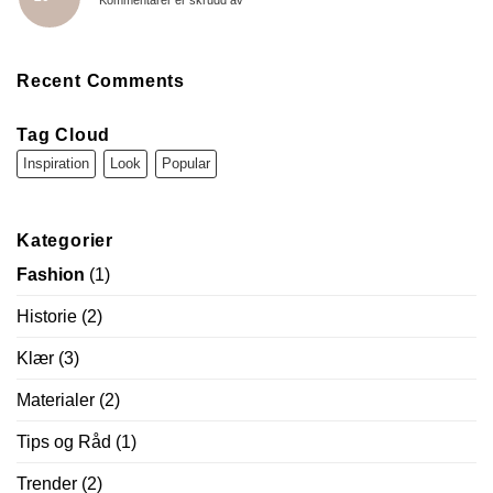
Kommentarer er skrudd av
naturen
Daisy
Sjal
–
favoritten
Recent Comments
siden
start!
Tag Cloud
Inspiration
Look
Popular
Kategorier
Fashion
(1)
Historie
(2)
Klær
(3)
Materialer
(2)
Tips og Råd
(1)
Trender
(2)