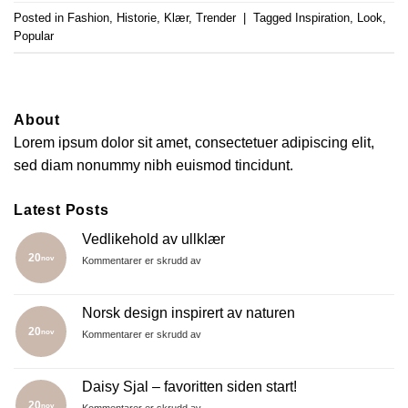
Posted in
Fashion
,
Historie
,
Klær
,
Trender
|
Tagged
Inspiration
,
Look
,
Popular
About
Lorem ipsum dolor sit amet, consectetuer adipiscing elit,
sed diam nonummy nibh euismod tincidunt.
Latest Posts
Vedlikehold av ullklær
20
nov
for
Kommentarer er skrudd av
Vedlikehold
av
ullklær
Norsk design inspirert av naturen
20
nov
for
Kommentarer er skrudd av
Norsk
design
inspirert
Daisy Sjal – favoritten siden start!
av
20
nov
for