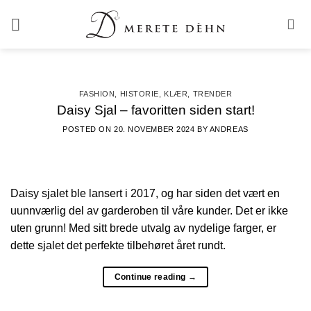
Skip
to
content
FASHION
,
HISTORIE
,
KLÆR
,
TRENDER
Daisy Sjal – favoritten siden start!
POSTED ON
20. NOVEMBER 2024
BY
ANDREAS
Daisy sjalet ble lansert i 2017, og har siden det vært en
uunnværlig del av garderoben til våre kunder. Det er ikke
uten grunn! Med sitt brede utvalg av nydelige farger, er
dette sjalet det perfekte tilbehøret året rundt.
Continue reading
→