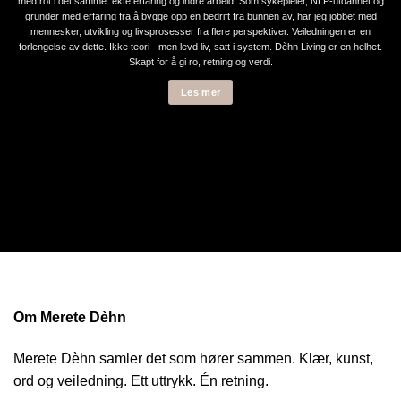
med rot i det samme: ekte erfaring og indre arbeid. Som sykepleier, NLP-utdannet og
gründer med erfaring fra å bygge opp en bedrift fra bunnen av, har jeg jobbet med
mennesker, utvikling og livsprosesser fra flere perspektiver. Veiledningen er en
forlengelse av dette. Ikke teori - men levd liv, satt i system. Dèhn Living er en helhet.
Skapt for å gi ro, retning og verdi.
Les mer
Om Merete Dèhn
Merete Dèhn samler det som hører sammen. Klær, kunst,
ord og veiledning. Ett uttrykk. Én retning.