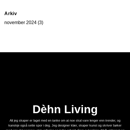
Arkiv
november 2024
(3)
Dèhn Living
Alt jeg skaper er laget med en tanke om at noe skal vare lenger enn trender, og
kanskje også sette spor i deg. Jeg designer klær, skaper kunst og skriver bøker