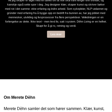
Alt jeg skaper er laget med en tanke om at noe skal vare lenger enn trender, og
kanskje også sette spor i deg. Jeg designer klær, skaper kunst og skriver bøker
med rot i det samme: ekte erfaring og indre arbeid. Som sykepleier, NLP-utdannet og
gründer med erfaring fra å bygge opp en bedrift fra bunnen av, har jeg jobbet med
mennesker, utvikling og livsprosesser fra flere perspektiver. Veiledningen er en
forlengelse av dette. Ikke teori - men levd liv, satt i system. Dèhn Living er en helhet.
Skapt for å gi ro, retning og verdi.
Les mer
Om Merete Dèhn
Merete Dèhn samler det som hører sammen. Klær, kunst,