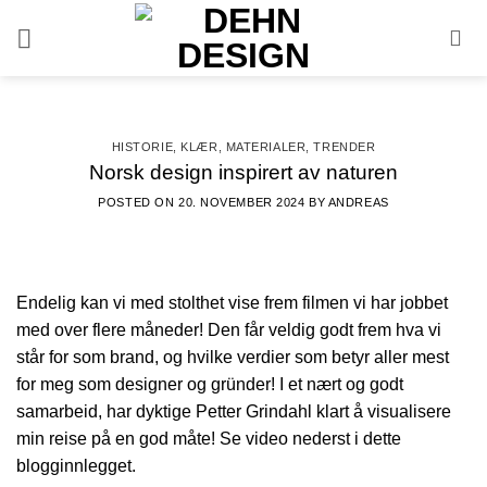
Skip
to
content
HISTORIE
,
KLÆR
,
MATERIALER
,
TRENDER
Norsk design inspirert av naturen
POSTED ON
20. NOVEMBER 2024
BY
ANDREAS
Endelig kan vi med stolthet vise frem filmen vi har jobbet
med over flere måneder! Den får veldig godt frem hva vi
står for som brand, og hvilke verdier som betyr aller mest
for meg som designer og gründer! I et nært og godt
samarbeid, har dyktige Petter Grindahl klart å visualisere
min reise på en god måte! Se video nederst i dette
blogginnlegget.