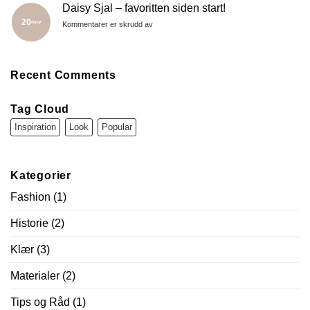
inspirert
Daisy Sjal – favoritten siden start!
av
20
nov
for
Kommentarer er skrudd av
naturen
Daisy
Sjal
–
favoritten
Recent Comments
siden
start!
Tag Cloud
Inspiration
Look
Popular
Kategorier
Fashion
(1)
Historie
(2)
Klær
(3)
Materialer
(2)
Tips og Råd
(1)