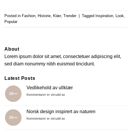
Posted in
Fashion
,
Historie
,
Klær
,
Trender
|
Tagged
Inspiration
,
Look
,
Popular
About
Lorem ipsum dolor sit amet, consectetuer adipiscing elit,
sed diam nonummy nibh euismod tincidunt.
Latest Posts
Vedlikehold av ullklær
20
nov
for
Kommentarer er skrudd av
Vedlikehold
av
ullklær
Norsk design inspirert av naturen
20
nov
for
Kommentarer er skrudd av
Norsk
design